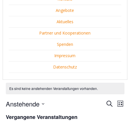
Angebote
Aktuelles
Partner und Kooperationen
Spenden
Impressum
Datenschutz
Es sind keine anstehenden Veranstaltungen vorhanden.
Anstehende
Verans
Ver
Suche
Liste
Ans
Datum
Suche
Vergangene Veranstaltungen
wählen.
Nav
und